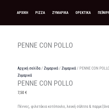
Μετάβαση
στο
ΑΡΧΙΚΉ
PIZZA
ΖΥΜΑΡΙΚΆ
ΟΡΕΚΤΙΚΆ
ΠΕΪΝΙΡ
περιεχόμενο
PENNE CON POLLO
Αρχική σελίδα
/
Ζυμαρικά
/
Ζυμαρικά
/ PENNE CON POLL
Ζυμαρικά
PENNE CON POLLO
7,50
€
Πέννες, φιλετάκια κοτόπουλο, λευκή σάλτσα & παρμεζάνα